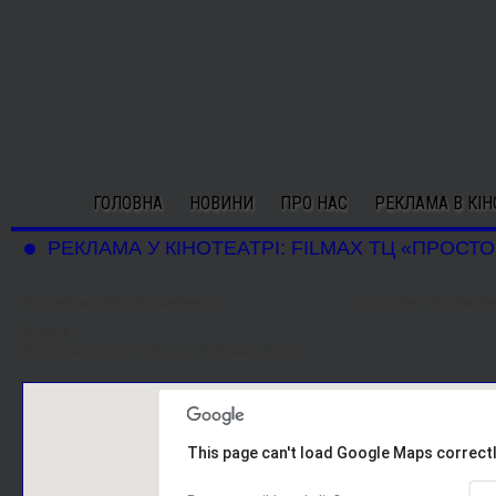
ГОЛОВНА
НОВИНИ
ПРО НАС
РЕКЛАМА В КІН
РЕКЛАМА У КІНОТЕАТРІ: FILMAX ТЦ «ПРОСТО
Полтавська область, Кременчук
проспект Лесі Україн
Залів: 4
Місць в залах: 153, 137, 77, 34 (всього 401)
This page can't load Google Maps correctl