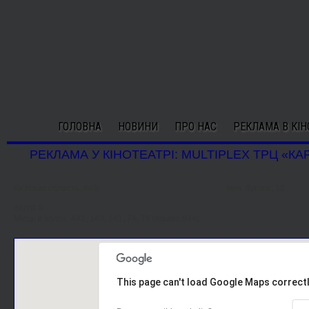
ГОЛОВНА
НОВИНИ
ПРО НАС
РЕКЛАМА В КІН
РЕКЛАМА У КІНОТЕАТРІ: MULTIPLEX ТРЦ «КАР
Київська область, Київ
вул. Лугова, 12.
Залів: 5
Місць в залах: 442, 143, 141, 74, 74 (всього 874)
This page can't load Google Maps correctl