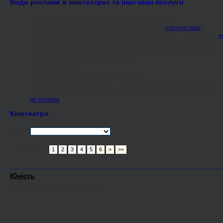
Види реклами в кінотеатрах та інші наші послуги
Демонстрація рекламних кіно-роликів в кінотеатрах.
Розміщення зовнішньої реклами в кінотеатрах (
презентація
).
Розміщення реклами на квитках, буклетах, флайєрах, кінотеатрів (
п
Демонстрація рекламних відео-роликів на моніторах в фойє кінотеат
Семплінги, презентації, допрем'єрні корпоративні покази фільмів.
Партнерство показу фільмів на Україні.
Аренда кінозалів.
Постійний моніторинг кіноринку України.
Конвертація (адаптація) відео- та комп'ютерних роликів на кіноплівк
цифровий формат DCP, IMAX для подальшої демонстрації в кіноте
до роликів
).
Кінотеатри
Регіон:
Сторінка 6 з 6:
1
2
3
4
5
6
>
>>
Юність
вул. Першотравне
Херсонська область, Нова Каховка