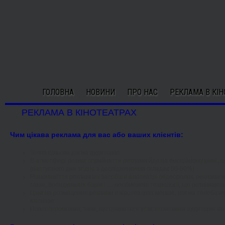
ГОЛОВНА
НОВИНИ
ПРО НАС
РЕКЛАМА В КІН
РЕКЛАМА В КІНОТЕАТРАХ
Чим цікава реклама для вас або ваших клієнтів:
Точна цільова дія на аудиторію.
В атмосфері розваг сприйняття реклами йде на емоційному рівні, 
(наступного дня згідно з дослідженнями складає 50-60%).
Різноманіття рекламних засобів в кінотеатрі (відеоролик, реклама на
саше, брендування барів і … необмежені технології, що розвивають
Ціни на розміщення реклами в кінотеатрах менше, ніж на телебачен
якісніше.
Платоспроможна, така, що цікавиться усім, позитивна аудиторія кін